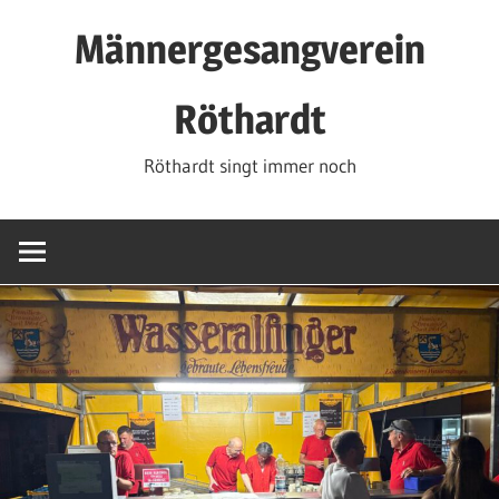
Zum
Männergesangverein
Inhalt
springen
Röthardt
Röthardt singt immer noch