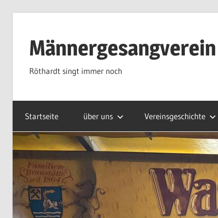
Zum
Inhalt
Männergesangverein
springen
Röthardt singt immer noch
Startseite
über uns
Vereinsgeschichte