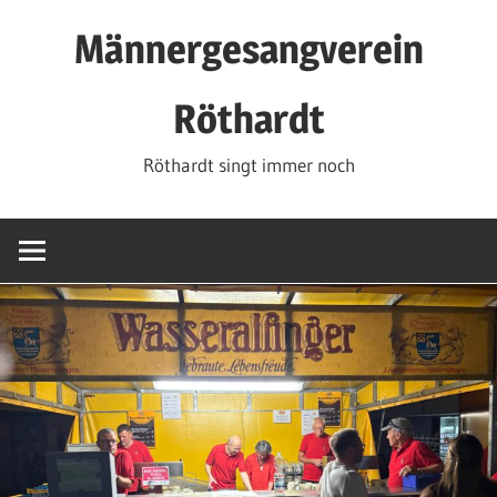
Zum
Männergesangverein
Inhalt
springen
Röthardt
Röthardt singt immer noch