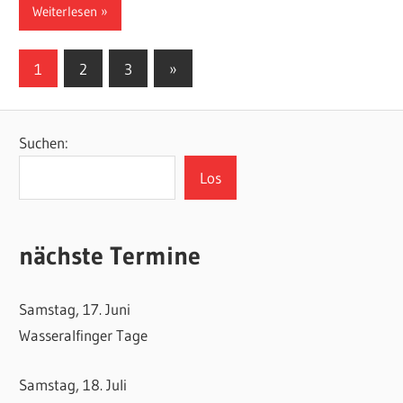
Weiterlesen
Seitennummerierung
Nächste
1
2
3
»
Beiträge
der
Beiträge
Suchen:
Los
nächste Termine
Samstag, 17. Juni
Wasseralfinger Tage
Samstag, 18. Juli