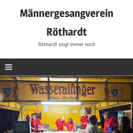
Zum
Männergesangverein
Inhalt
springen
Röthardt
Röthardt singt immer noch