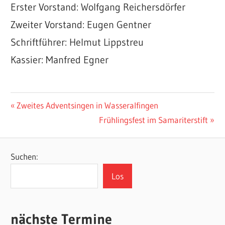
Erster Vorstand: Wolfgang Reichersdörfer
Zweiter Vorstand: Eugen Gentner
Schriftführer: Helmut Lippstreu
Kassier: Manfred Egner
UNCATEGORIZED
Beitragsnavigation
Vorheriger
Zweites Adventsingen in Wasseralfingen
Beitrag:
Nächster
Frühlingsfest im Samariterstift
Beitrag:
Suchen:
Los
nächste Termine