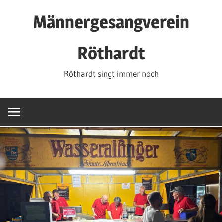
Zum
Männergesangverein
Inhalt
springen
Röthardt
Röthardt singt immer noch