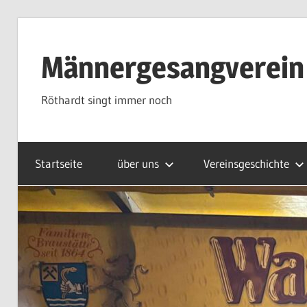
Zum
Inhalt
Männergesangverein
springen
Röthardt singt immer noch
Startseite
über uns
Vereinsgeschichte